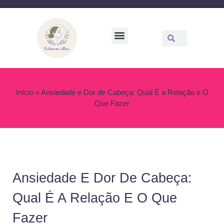
Saúde Emocional
Relações e Conexões
Bem-estar Físico
Mindfulness e Meditação
Início
»
Ansiedade e Dor de Cabeça: Qual É a Relação e O
Que Fazer
Ansiedade E Dor De Cabeça:
Qual É A Relação E O Que
Fazer