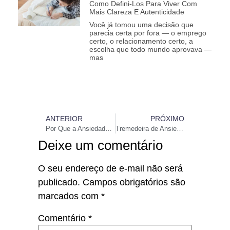
Como Defini-Los Para Viver Com
Mais Clareza E Autenticidade
Você já tomou uma decisão que
parecia certa por fora — o emprego
certo, o relacionamento certo, a
escolha que todo mundo aprovava —
mas
ANTERIOR
PRÓXIMO
Por Que a Ansiedade Causa Falta de Ar e Como Aliviar
Tremedeira de Ansiedade: Por Que o Corpo Treme e Como Acalmar
Deixe um comentário
O seu endereço de e-mail não será
publicado.
Campos obrigatórios são
marcados com
*
Comentário
*